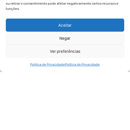
ou retirar o consentimento pode afetar negativamente certos recursos e
marcantes da cena independente de BH. Apresentação
funções.
interativa...
Info + Ingressos
Aceitar
Negar
Ver preferências
Politica de Privacidade
Politica de Privacidade