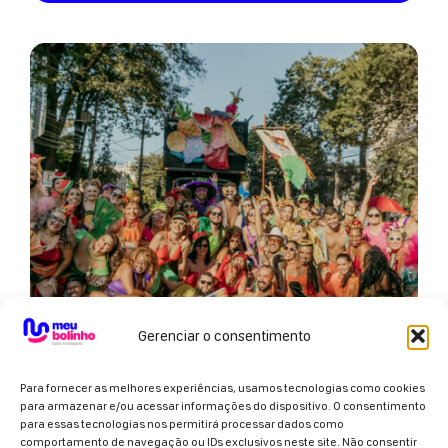
Gerenciar o consentimento
Para fornecer as melhores experiências, usamos tecnologias como cookies
para armazenar e/ou acessar informações do dispositivo. O consentimento
BLOCO SALADA DE FRUTAS
para essas tecnologias nos permitirá processar dados como
Um show musical dançante, com vozes femininas
comportamento de navegação ou IDs exclusivos neste site. Não consentir