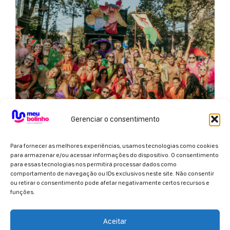
Gerenciar o consentimento
Para fornecer as melhores experiências, usamos tecnologias como cookies
para armazenar e/ou acessar informações do dispositivo. O consentimento
BLOCO SALADA DE FRUTAS
para essas tecnologias nos permitirá processar dados como
comportamento de navegação ou IDs exclusivos neste site. Não consentir
Um show musical dançante, com vozes femininas
ou retirar o consentimento pode afetar negativamente certos recursos e
marcantes da cena independente de BH. Apresentação
funções.
interativa...
Info + Ingressos
Aceitar