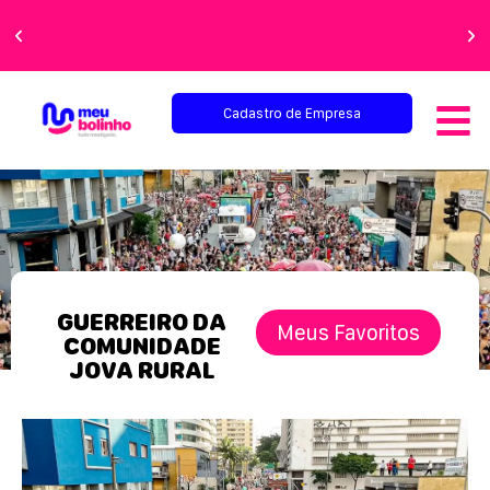
Faça sua festa
perfeita!
Cadastro de Empresa
GUERREIRO DA
Meus Favoritos
COMUNIDADE
JOVA RURAL