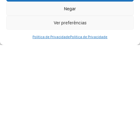
Negar
Ver preferências
Politica de Privacidade
Politica de Privacidade
BLOCO CHEIA DE MANIAS
Em 2026, vamos celebrar o desejo mais íntimo de cada