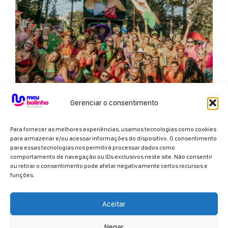
Gerenciar o consentimento
Para fornecer as melhores experiências, usamos tecnologias como cookies
para armazenar e/ou acessar informações do dispositivo. O consentimento
BLOCO SALADA DE FRUTAS
para essas tecnologias nos permitirá processar dados como
comportamento de navegação ou IDs exclusivos neste site. Não consentir
Um show musical dançante, com vozes femininas
ou retirar o consentimento pode afetar negativamente certos recursos e
marcantes da cena independente de BH. Apresentação
funções.
interativa...
Info + Ingressos
Aceitar
Negar