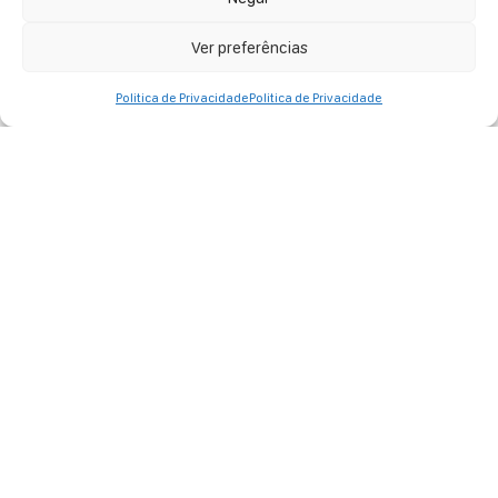
Ver preferências
Politica de Privacidade
Politica de Privacidade
BLOCO CHEIA DE MANIAS
Em 2026, vamos celebrar o desejo mais íntimo de cada
folião, vamos repetir que o...