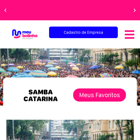
Faça sua festa
perfeita!
Cadastro de Empresa
SAMBA
Meus Favoritos
CATARINA