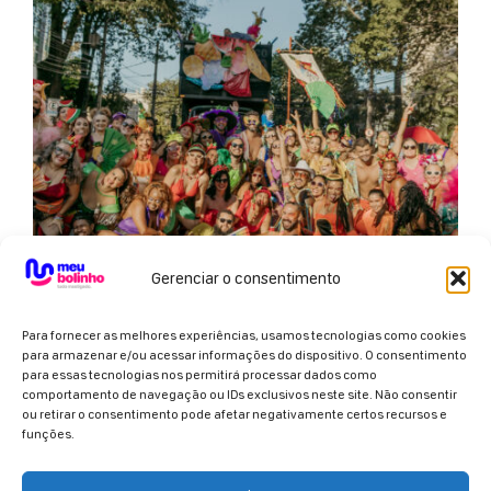
Gerenciar o consentimento
Para fornecer as melhores experiências, usamos tecnologias como cookies
para armazenar e/ou acessar informações do dispositivo. O consentimento
BLOCO SALADA DE FRUTAS
para essas tecnologias nos permitirá processar dados como
comportamento de navegação ou IDs exclusivos neste site. Não consentir
Um show musical dançante, com vozes femininas
ou retirar o consentimento pode afetar negativamente certos recursos e
marcantes da cena independente de BH. Apresentação
funções.
interativa...