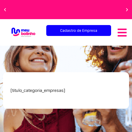
Faça sua festa
perfeita!
Cadastro de Empresa
[titulo_categoria_empresas]