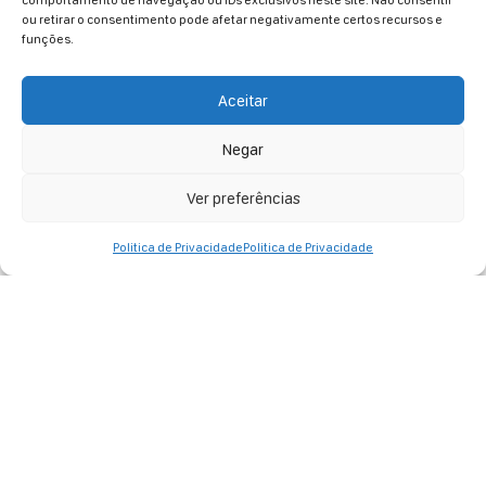
comportamento de navegação ou IDs exclusivos neste site. Não consentir
ou retirar o consentimento pode afetar negativamente certos recursos e
funções.
Incantato Personalizado
Saiba mais
Aceitar
Negar
Ver preferências
Politica de Privacidade
Politica de Privacidade