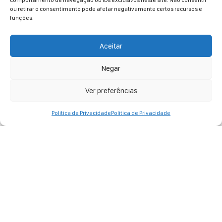
comportamento de navegação ou IDs exclusivos neste site. Não consentir
ou retirar o consentimento pode afetar negativamente certos recursos e
funções.
Incantato Personalizado
Saiba mais
Aceitar
Negar
Ver preferências
Politica de Privacidade
Politica de Privacidade