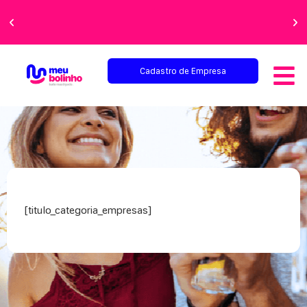
Faça sua festa
perfeita!
Cadastro de Empresa
[titulo_categoria_empresas]