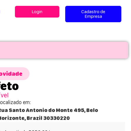
l
Login
Cadastro de
Empresa
ovidade
feto
ível
Localizado em:
Rua Santo Antonio do Monte 495, Belo
Horizonte, Brazil 30330220