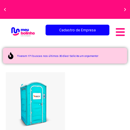
Faça sua festa
perfeita!
Cadastro de Empresa
Tiveram 171 buscas nos últimos 30 dias! Solicite um orçamento!