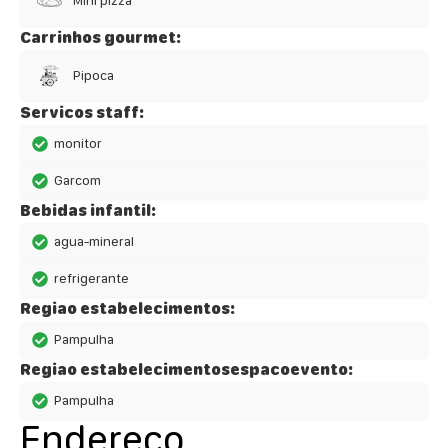
Mini pizza
Carrinhos gourmet:
Pipoca
Servicos staff:
monitor
Garcom
Bebidas infantil:
agua-mineral
refrigerante
Regiao estabelecimentos:
Pampulha
Regiao estabelecimentosespacoevento:
Pampulha
Endereço