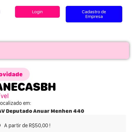
l
Login
Cadastro de
Empresa
ovidade
ANECASBH
ível
Localizado em:
AV Deputado Anuar Menhen 440
A partir de R$50,00 !