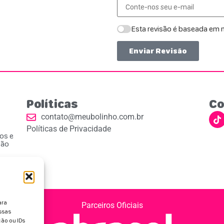
Esta revisão é baseada em m
Enviar Revisão
Políticas
Co
contato@meubolinho.com.br
Políticas de Privacidade
ios e
ção
ara
Parceiros Oficiais
ssas
ão ou IDs