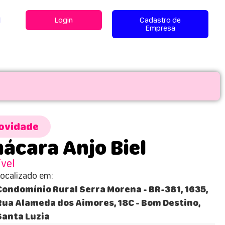
l
Login
Cadastro de
Empresa
ovidade
ácara Anjo Biel
ível
Localizado em:
Condomínio Rural Serra Morena - BR-381, 1635,
Rua Alameda dos Aimores, 18C - Bom Destino,
Santa Luzia