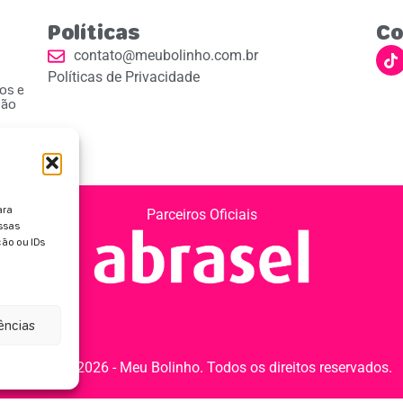
Políticas
Co
contato@meubolinho.com.br
Políticas de Privacidade
ios e
ção
ara
Parceiros Oficiais
ssas
ão ou IDs
rências
Copyright 2026 - Meu Bolinho. Todos os direitos reservados.