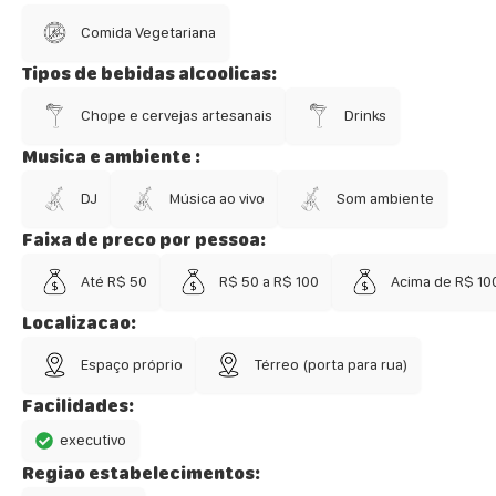
Comida Vegetariana
Tipos de bebidas alcoolicas:
Chope e cervejas artesanais
Drinks
Musica e ambiente :
DJ
Música ao vivo
Som ambiente
Faixa de preco por pessoa:
Até R$ 50
R$ 50 a R$ 100
Acima de R$ 10
Localizacao:
Espaço próprio
Térreo (porta para rua)
Facilidades:
executivo
Regiao estabelecimentos: