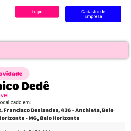
l
Login
Cadastro de
Empresa
ovidade
hico Dedê
ível
Localizado em:
R. Francisco Deslandes, 436 - Anchieta, Belo
Horizonte - MG,, Belo Horizonte