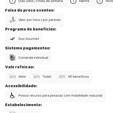
Dias úteis / Finais de semana
Manhã
Noit
Faixa de preco eventos:
Valor por hora / por período
Programa de benefícios:
Duo Gourmet
Sistema pagamentos:
Comanda individual
Vale refeicao:
Alelo
Ticket
VR benefícios
Acessibilidade:
Possui recurso para pessoas com mobilidade reduzida
Estabelecimento: