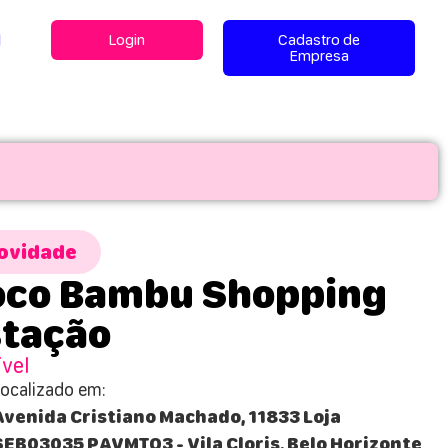
l
Login
Cadastro de
Empresa
ovidade
oco Bambu Shopping
stação
ível
Localizado em:
Avenida Cristiano Machado, 11833 Loja
SEB03035 PAVMTO3 - Vila Cloris, Belo Horizonte