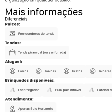
Mais informações
Diferenciais:
Palcos:
Fornecedores de tenda
Tendas:
Tenda piramidal (ou sanfonada)
Aluguel:
Forros
Toalhas
Pratos
Talheres
Brinquedos disponiveis:
Escorregador
Pula-pula inflável
Futebol 
Atendimento:
Apenas Belo Horizonte