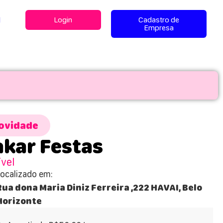
l
Login
Cadastro de
Empresa
ovidade
kar Festas
ível
Localizado em:
Rua dona Maria Diniz Ferreira ,222 HAVAI, Belo
Horizonte