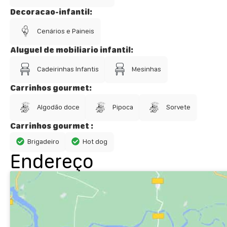
Decoracao-infantil:
Cenários e Paineis
Aluguel de mobiliario infantil:
Cadeirinhas Infantis
Mesinhas
Carrinhos gourmet:
Algodão doce
Pipoca
Sorvete
Carrinhos gourmet :
Brigadeiro
Hot dog
Endereço