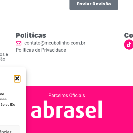
Enviar Revisão
Políticas
Co
contato@meubolinho.com.br
Políticas de Privacidade
ios e
ção
ara
Parceiros Oficiais
ssas
ão ou IDs
rências