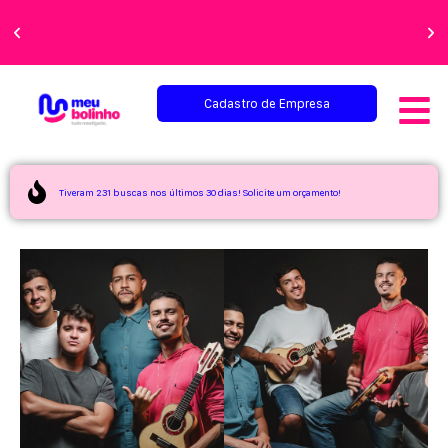
Faça sua festa
perfeita!
Cadastro de Empresa
Tiveram 231 buscas nos últimos 30 dias! Solicite um orçamento!