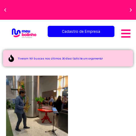
Faça sua festa
perfeita!
Cadastro de Empresa
Tiveram 161 buscas nos últimos 30 dias! Solicite um orçamento!