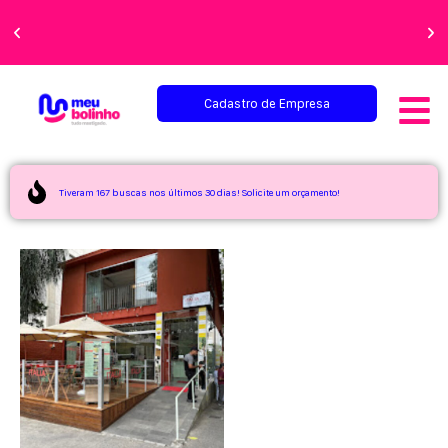
Faça sua festa
perfeita!
Cadastro de Empresa
Tiveram 167 buscas nos últimos 30 dias! Solicite um orçamento!