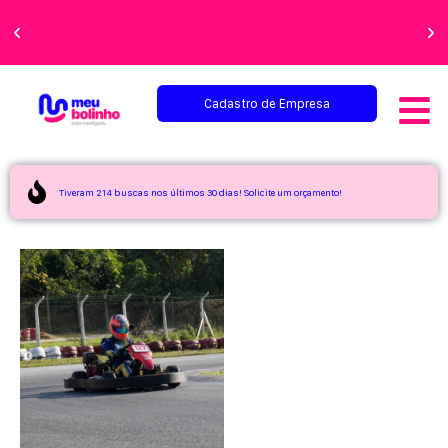
Faça sua festa
perfeita!
Cadastro de Empresa
Tiveram 214 buscas nos últimos 30 dias! Solicite um orçamento!