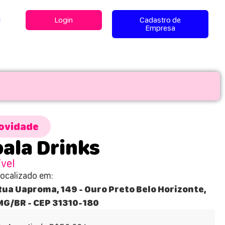
l
Login
Cadastro de
Empresa
ovidade
ala Drinks
ível
Localizado em:
Rua Uaproma, 149 - Ouro Preto Belo Horizonte,
MG/BR - CEP 31310-180