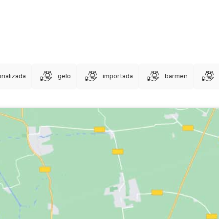
onalizada
gelo
importada
barmen