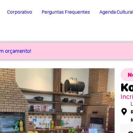
Corporativo
Perguntas Frequentes
Agenda Cultura
 um orçamento!
N
Ko
Incr