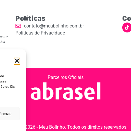
Políticas
Co
contato@meubolinho.com.br
Políticas de Privacidade
ios e
ção
ara
Parceiros Oficiais
ssas
ão ou IDs
rências
Copyright 2026 - Meu Bolinho. Todos os direitos reservados.