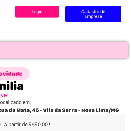
l
Login
Cadastro de
Empresa
ovidade
ilia
ível
Localizado em:
Rua da Mata, 45 - Vila da Serra - Nova Lima/MG
A partir de R$50,00 !