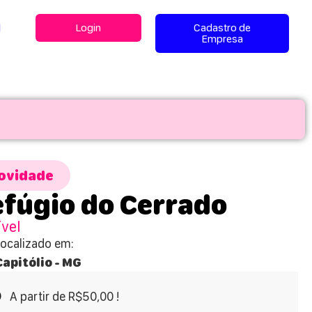
l
Login
Cadastro de
Empresa
ovidade
fúgio do Cerrado
ível
Localizado em:
Capitólio - MG
A partir de R$50,00 !