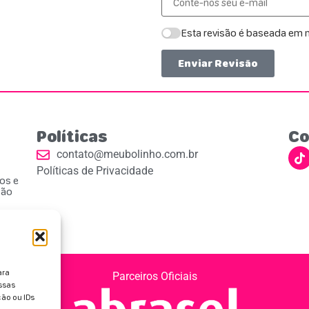
Esta revisão é baseada em m
Enviar Revisão
Políticas
Co
contato@meubolinho.com.br
Políticas de Privacidade
ios e
ção
ara
Parceiros Oficiais
ssas
ão ou IDs