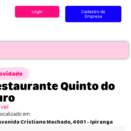
l
Login
Cadastro de
Empresa
ovidade
staurante Quinto do
uro
ível
Localizado em:
Avenida Cristiano Machado, 4001 - Ipiranga