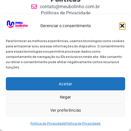
contato@meubolinho.com.br
Políticas de Privacidade
Contatos
Gerenciar o consentimento
Para fornecer as melhores experiências, usamos tecnologias como cookies
para armazenar e/ou acessar informações do dispositivo. O consentimento
para essas tecnologias nos permitirá processar dados como
comportamento de navegação ou IDs exclusivos neste site. Não consentir
Parceiros Oficiais
ou retirar o consentimento pode afetar negativamente certos recursos e
funções.
Aceitar
Negar
Copyright 2026 - Meu Bolinho. Todos os direitos
reservados.
Ver preferências
Politica de Privacidade
Politica de Privacidade