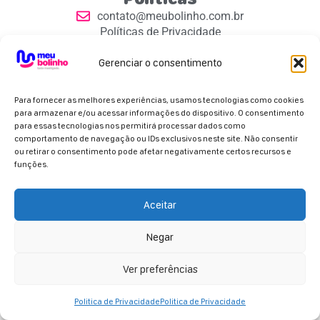
contato@meubolinho.com.br
Políticas de Privacidade
Contatos
Gerenciar o consentimento
Para fornecer as melhores experiências, usamos tecnologias como cookies
para armazenar e/ou acessar informações do dispositivo. O consentimento
para essas tecnologias nos permitirá processar dados como
comportamento de navegação ou IDs exclusivos neste site. Não consentir
Parceiros Oficiais
ou retirar o consentimento pode afetar negativamente certos recursos e
funções.
Aceitar
Negar
Copyright 2026 - Meu Bolinho. Todos os direitos
reservados.
Ver preferências
Politica de Privacidade
Politica de Privacidade