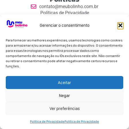
contato@meubolinho.com.br
Políticas de Privacidade
Contatos
Gerenciar o consentimento
Para fornecer as melhores experiências, usamos tecnologias como cookies
para armazenar e/ou acessar informações do dispositivo. O consentimento
para essas tecnologias nos permitirá processar dados como
comportamento de navegação ou IDs exclusivos neste site. Não consentir
Parceiros Oficiais
ou retirar o consentimento pode afetar negativamente certos recursos e
funções.
Aceitar
Negar
Copyright 2026 - Meu Bolinho. Todos os direitos
reservados.
Ver preferências
Politica de Privacidade
Politica de Privacidade