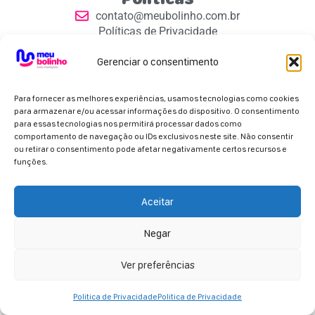
contato@meubolinho.com.br
Políticas de Privacidade
Contatos
Gerenciar o consentimento
Para fornecer as melhores experiências, usamos tecnologias como cookies
para armazenar e/ou acessar informações do dispositivo. O consentimento
para essas tecnologias nos permitirá processar dados como
comportamento de navegação ou IDs exclusivos neste site. Não consentir
Parceiros Oficiais
ou retirar o consentimento pode afetar negativamente certos recursos e
funções.
Aceitar
Negar
Copyright 2026 - Meu Bolinho. Todos os direitos
reservados.
Ver preferências
Politica de Privacidade
Politica de Privacidade