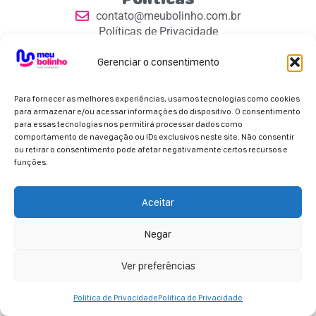
contato@meubolinho.com.br
Políticas de Privacidade
Contatos
Gerenciar o consentimento
Para fornecer as melhores experiências, usamos tecnologias como cookies
para armazenar e/ou acessar informações do dispositivo. O consentimento
para essas tecnologias nos permitirá processar dados como
comportamento de navegação ou IDs exclusivos neste site. Não consentir
Parceiros Oficiais
ou retirar o consentimento pode afetar negativamente certos recursos e
funções.
Aceitar
Negar
Copyright 2026 - Meu Bolinho. Todos os direitos
reservados.
Ver preferências
Politica de Privacidade
Politica de Privacidade