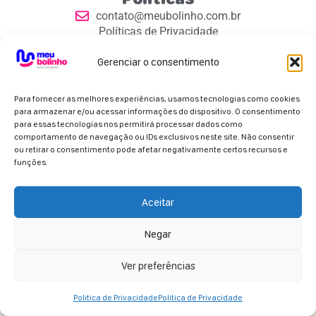
contato@meubolinho.com.br
Políticas de Privacidade
Contatos
Gerenciar o consentimento
Para fornecer as melhores experiências, usamos tecnologias como cookies
para armazenar e/ou acessar informações do dispositivo. O consentimento
para essas tecnologias nos permitirá processar dados como
comportamento de navegação ou IDs exclusivos neste site. Não consentir
Parceiros Oficiais
ou retirar o consentimento pode afetar negativamente certos recursos e
funções.
Aceitar
Negar
Copyright 2026 - Meu Bolinho. Todos os direitos
reservados.
Ver preferências
Politica de Privacidade
Politica de Privacidade