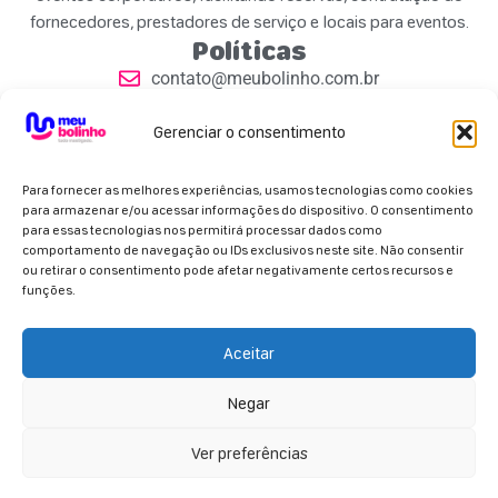
fornecedores, prestadores de serviço e locais para eventos.
Políticas
contato@meubolinho.com.br
Políticas de Privacidade
Contatos
Gerenciar o consentimento
Para fornecer as melhores experiências, usamos tecnologias como cookies
para armazenar e/ou acessar informações do dispositivo. O consentimento
para essas tecnologias nos permitirá processar dados como
comportamento de navegação ou IDs exclusivos neste site. Não consentir
ou retirar o consentimento pode afetar negativamente certos recursos e
Parceiros Oficiais
funções.
Aceitar
Negar
Copyright 2026 - Meu Bolinho. Todos os direitos
reservados.
Ver preferências