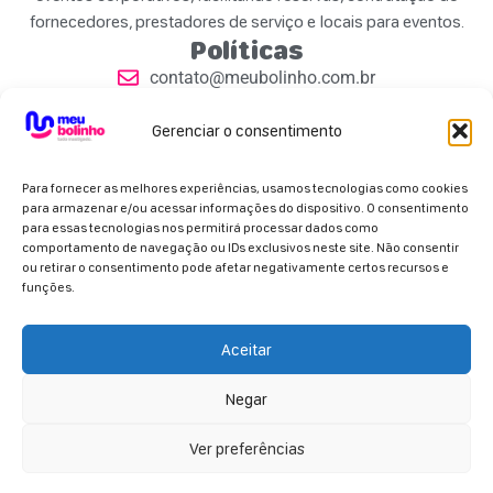
fornecedores, prestadores de serviço e locais para eventos.
Políticas
contato@meubolinho.com.br
Políticas de Privacidade
Contatos
Gerenciar o consentimento
Para fornecer as melhores experiências, usamos tecnologias como cookies
para armazenar e/ou acessar informações do dispositivo. O consentimento
para essas tecnologias nos permitirá processar dados como
comportamento de navegação ou IDs exclusivos neste site. Não consentir
ou retirar o consentimento pode afetar negativamente certos recursos e
Parceiros Oficiais
funções.
Aceitar
Negar
Copyright 2026 - Meu Bolinho. Todos os direitos
reservados.
Ver preferências