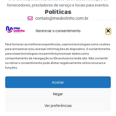
fornecedores, prestadores de serviço e locais para eventos.
Políticas
contato@meubolinho.com.br
Políticas de Privacidade
Contatos
Gerenciar o consentimento
Para fornecer as melhores experiências, usamos tecnologias como cookies
para armazenar e/ou acessar informações do dispositivo. O consentimento
para essas tecnologias nos permitirá processar dados como
comportamento de navegação ou IDs exclusivos neste site. Não consentir
ou retirar o consentimento pode afetar negativamente certos recursos e
Parceiros Oficiais
funções.
Aceitar
Negar
Copyright 2026 - Meu Bolinho. Todos os direitos
reservados.
Ver preferências