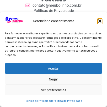
contato@meubolinho.com.br
Políticas de Privacidade
Contatos
Gerenciar o consentimento
Para fornecer as melhores experiências, usamos tecnologias como cookies
para armazenar e/ou acessar informações do dispositivo. O consentimento
para essas tecnologias nos permitirá processar dados como
comportamento de navegação ou IDs exclusivos neste site. Não consentir
Parceiros Oficiais
ou retirar o consentimento pode afetar negativamente certos recursos e
funções.
Aceitar
Negar
Copyright 2026 - Meu Bolinho. Todos os direitos
reservados.
Ver preferências
Politica de Privacidade
Politica de Privacidade