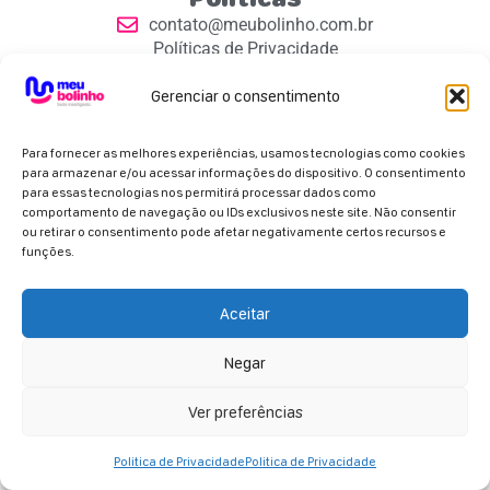
contato@meubolinho.com.br
Políticas de Privacidade
Contatos
Gerenciar o consentimento
Para fornecer as melhores experiências, usamos tecnologias como cookies
para armazenar e/ou acessar informações do dispositivo. O consentimento
para essas tecnologias nos permitirá processar dados como
comportamento de navegação ou IDs exclusivos neste site. Não consentir
Parceiros Oficiais
ou retirar o consentimento pode afetar negativamente certos recursos e
funções.
Aceitar
Negar
Copyright 2026 - Meu Bolinho. Todos os direitos
reservados.
Ver preferências
Politica de Privacidade
Politica de Privacidade