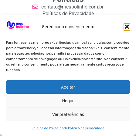
contato@meubolinho.com.br
Políticas de Privacidade
Contatos
Gerenciar o consentimento
Para fornecer as melhores experiências, usamos tecnologias como cookies
para armazenar e/ou acessar informações do dispositivo. O consentimento
para essas tecnologias nos permitirá processar dados como
comportamento de navegação ou IDs exclusivos neste site. Não consentir
Parceiros Oficiais
ou retirar o consentimento pode afetar negativamente certos recursos e
funções.
Aceitar
Negar
Copyright 2026 - Meu Bolinho. Todos os direitos
reservados.
Ver preferências
Politica de Privacidade
Politica de Privacidade