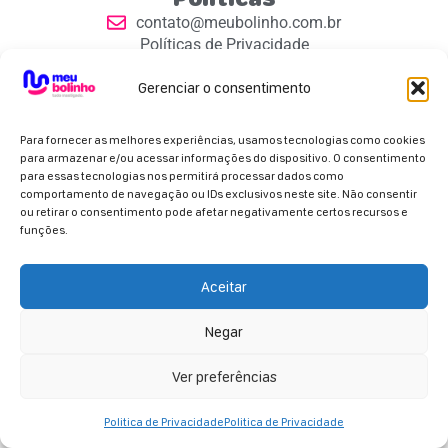
contato@meubolinho.com.br
Políticas de Privacidade
Contatos
Gerenciar o consentimento
Para fornecer as melhores experiências, usamos tecnologias como cookies
para armazenar e/ou acessar informações do dispositivo. O consentimento
para essas tecnologias nos permitirá processar dados como
comportamento de navegação ou IDs exclusivos neste site. Não consentir
Parceiros Oficiais
ou retirar o consentimento pode afetar negativamente certos recursos e
funções.
Aceitar
Negar
Copyright 2026 - Meu Bolinho. Todos os direitos
reservados.
Ver preferências
Politica de Privacidade
Politica de Privacidade