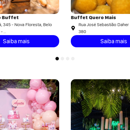
 Buffet
Buffet Quero Mais
á, 345 - Nova Floresta, Belo
Rua José Sebastião Daher
 ...
380
Saiba mais
Saiba mais
1
2
3
4