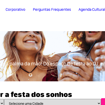
Corporativo
Perguntas Frequentes
Agenda Cultura
s na palma da mão! Do espaço de festa ao DJ, e
r a festa dos sonhos