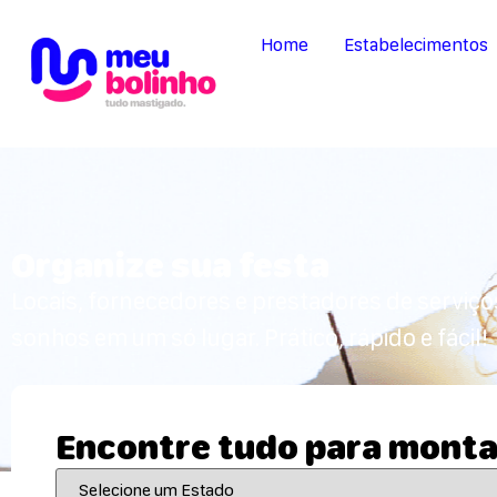
Home
Estabelecimentos
Organize sua festa
Locais, fornecedores e prestadores de serviço
sonhos em um só lugar. Prático, rápido e fácil!
Encontre tudo para monta