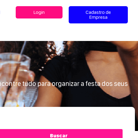
l
Login
Cadastro de
Empresa
ncontre tudo para organizar a festa dos seus
Buscar