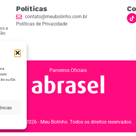
Políticas
Co
contato@meubolinho.com.br
Políticas de Privacidade
ios e
ção
ara
Parceiros Oficiais
ssas
ão ou IDs
rências
Copyright 2026 - Meu Bolinho. Todos os direitos reservados.