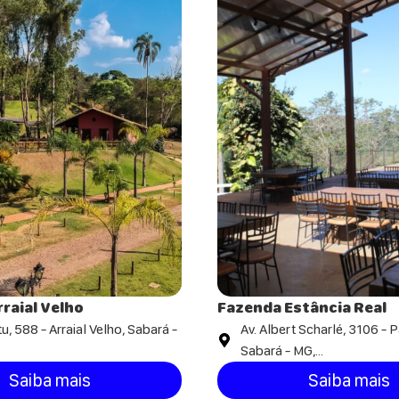
raial Velho
Fazenda Estância Real
u, 588 - Arraial Velho, Sabará -
Av. Albert Scharlé, 3106 - P
Sabará - MG,...
Saiba mais
Saiba mais